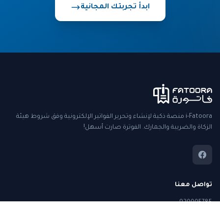
ابدأ تجربتك المجانية
i-Fatoora منصة ذكية لإنشاء وتحرير الفواتير الإلكترونية وفق شروط هيئة
الزكاة والضريبة والجمارك. الفوترة صارت أسهل!
تواصل معنا
920005785
+966 571 450 188